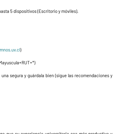
asta 5 dispositivos (Escritorio y móviles).
mnos.uv.cl
)
reMayuscula+RUT+*)
iga una segura y guárdala bien (sigue las recomendaciones y
ga que su experiencia universitaria sea más productiva y