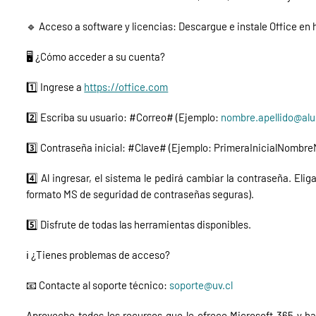
🔹 Acceso a software y licencias: Descargue e instale Office en h
🖥️ ¿Cómo acceder a su cuenta?
1️⃣ Ingrese a
https://office.com
2️⃣ Escriba su usuario: #Correo# (Ejemplo:
nombre.apellido@alu
3️⃣ Contraseña inicial: #Clave# (Ejemplo: PrimeraInicialNomb
4️⃣ Al ingresar, el sistema le pedirá cambiar la contraseña. El
formato MS de seguridad de contraseñas seguras).
5️⃣ Disfrute de todas las herramientas disponibles.
ℹ️ ¿Tienes problemas de acceso?
📧 Contacte al soporte técnico:
soporte@uv.cl
Aproveche todos los recursos que le ofrece Microsoft 365 y ha