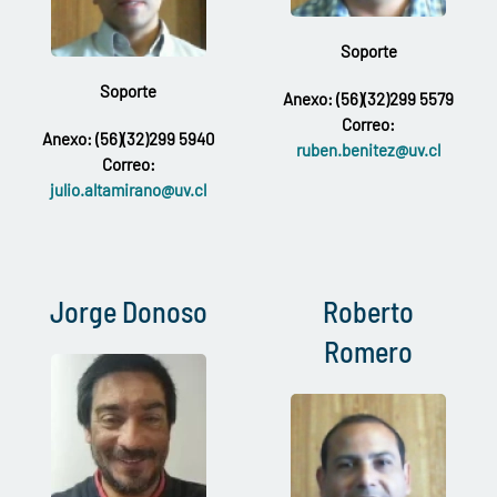
Soporte
Soporte
Anexo:
(56)(32)299 5579
Correo:
Anexo: (56)(32)299 5940
ruben.benitez@uv.cl
Correo:
julio.altamirano@uv.cl
Jorge Donoso
Roberto
Romero