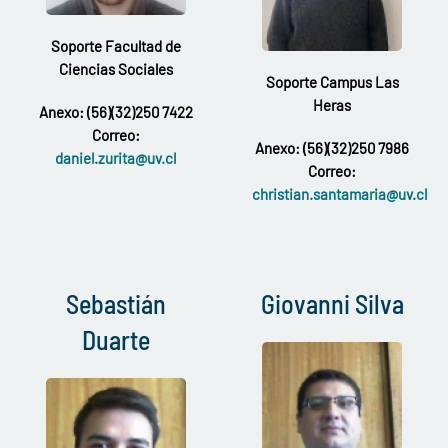
Soporte Facultad de
Ciencias Sociales
Soporte Campus Las
Heras
Anexo: (56)(32)250 7422
Correo:
Anexo: (56)(32)250 7986
daniel.zurita@uv.cl
Correo:
christian.santamaria@uv.cl
Sebastián
Giovanni Silva
Duarte