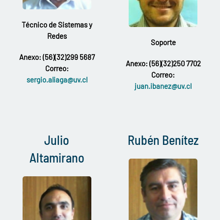
Técnico de Sistemas y
Redes
Soporte
Anexo: (56)(32)299 5687
Anexo: (56)(32)250 7702
Correo:
Correo:
sergio.aliaga@uv.cl
juan.ibanez@uv.cl
Julio
Rubén Benítez
Altamirano